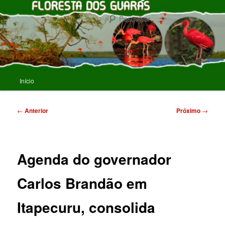
Pular
para
Pesqu
o
conteúdo
FLORESTA DOS GUARAS
principal
Menu
Início
principal
Navegação
←
Anterior
Próximo
→
de
posts
Agenda do governador
Carlos Brandão em
Itapecuru, consolida