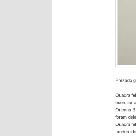
Prezado g
Quadra fe
exercitar 
Orleans Br
foram del
Quadra fe
modernidad