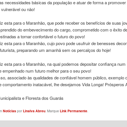
as necessidades básicas da população e atuar de forma a promover
, vulnerável ou não!
iz esta para o Maranhão, que pode receber os benefícios de suas jo
esprendido do embevecimento do cargo, comprometido com o êxito de 
estinadas a tornar confortável o futuro do povo!
iz esta para o Maranhão, cujo povo pode usufruir de benesses decor
 futurista, preparando um amanhã sem os percalços do hoje!
liz esta para o Maranhão, na qual podemos depositar confiança num
e empenhado num futuro melhor para o seu povo!
isso, associado às qualidades de confiável homem público, exemplo 
e comportamento inatacável, lhe desejamos Vida Longa! Prósperos 
nicipalista e Floresta dos Guarás
em
Notícias
por
Linalva Abreu
. Marque
Link Permanente
.