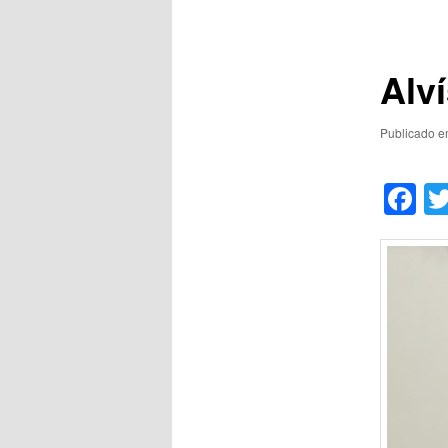
de
posts
Alv
Publicado 
F