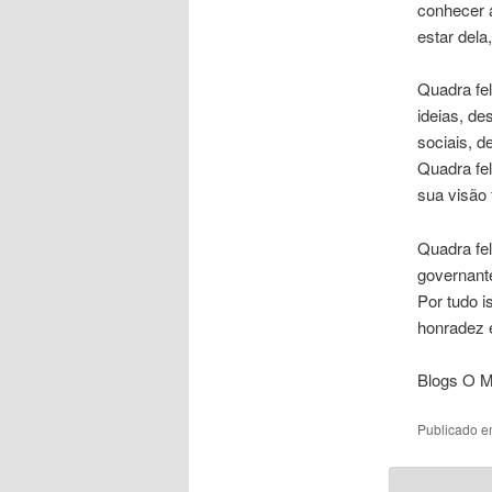
conhecer 
estar dela
Quadra fel
ideias, d
sociais, d
Quadra fel
sua visão
Quadra fe
governant
Por tudo 
honradez 
Blogs O Mu
Publicado 