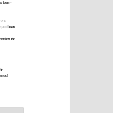
 o bem-
vens
políticas
rentes de
de
Anos!