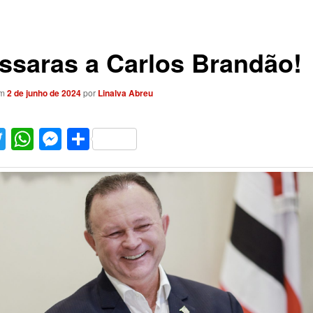
íssaras a Carlos Brandão!
em
2 de junho de 2024
por
Linalva Abreu
acebook
Twitter
WhatsApp
Messenger
Share