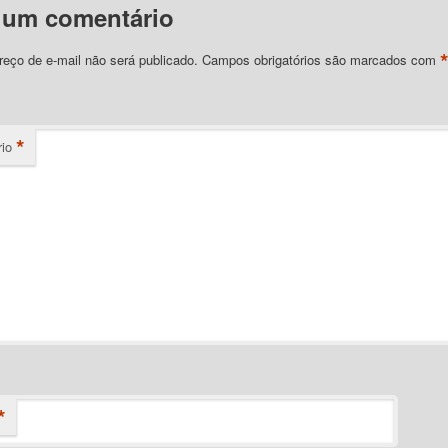
 um comentário
eço de e-mail não será publicado.
Campos obrigatórios são marcados com
*
io
*