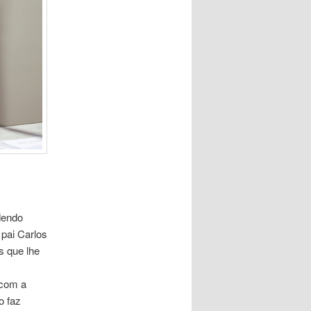
dendo
 pai Carlos
s que lhe
 com a
o faz