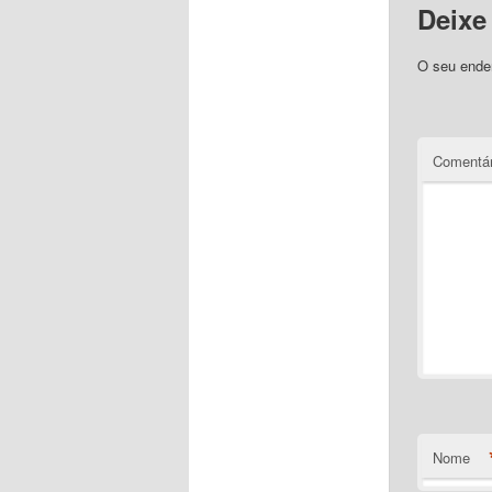
Deixe
O seu ender
Comentár
Nome