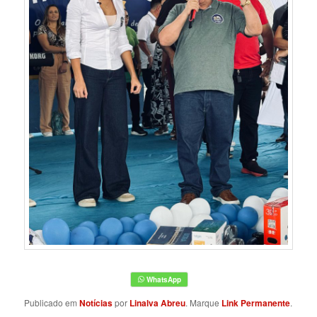
Publicado em
Notícias
por
Linalva Abreu
. Marque
Link Permanente
.