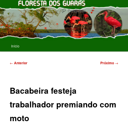
Pular
para
Pesqu
o
conteúdo
FLORESTA DOS GUARAS
principal
Menu
Início
principal
Navegação
←
Anterior
Próximo
→
de
posts
Bacabeira festeja
trabalhador premiando com
moto