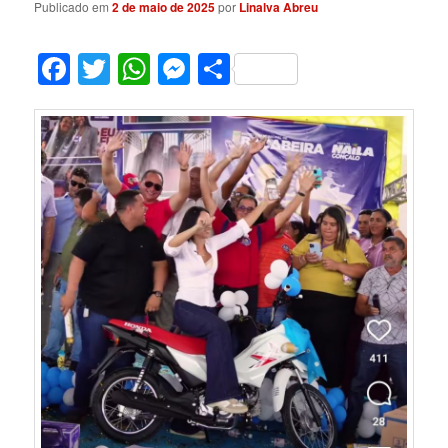
Publicado em
2 de maio de 2025
por
Linalva Abreu
Facebook
Twitter
WhatsApp
Messenger
Share