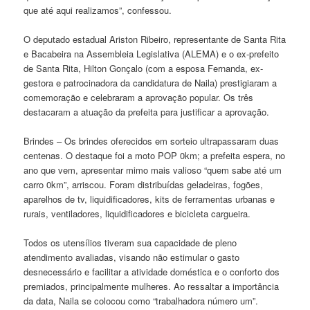
que até aqui realizamos”, confessou.
O deputado estadual Ariston Ribeiro, representante de Santa Rita
e Bacabeira na Assembleia Legislativa (ALEMA) e o ex-prefeito
de Santa Rita, Hilton Gonçalo (com a esposa Fernanda, ex-
gestora e patrocinadora da candidatura de Naila) prestigiaram a
comemoração e celebraram a aprovação popular. Os três
destacaram a atuação da prefeita para justificar a aprovação.
Brindes – Os brindes oferecidos em sorteio ultrapassaram duas
centenas. O destaque foi a moto POP 0km; a prefeita espera, no
ano que vem, apresentar mimo mais valioso “quem sabe até um
carro 0km”, arriscou. Foram distribuídas geladeiras, fogões,
aparelhos de tv, liquidificadores, kits de ferramentas urbanas e
rurais, ventiladores, liquidificadores e bicicleta cargueira.
Todos os utensílios tiveram sua capacidade de pleno
atendimento avaliadas, visando não estimular o gasto
desnecessário e facilitar a atividade doméstica e o conforto dos
premiados, principalmente mulheres. Ao ressaltar a importância
da data, Naila se colocou como “trabalhadora número um”.