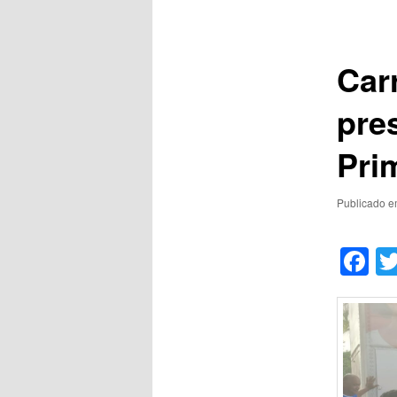
de
posts
Car
pre
Pri
Publicado 
F