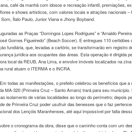
ncana, café da manhã com idosos e recreação infantil, premiações, e
 flores e shows artísticos, com valores locais e atrações nacionais –
 Som, Ítalo Paulo, Junior Viana e Jhony Boyband.
uguradas as Praças “Domingos Lopes Rodrigues” e “Arnaldo Pereira
José Gomes Figueiredo” (Beach Soccer). E entregues 110 certidões 
ção fundiária, que, levadas a cartório, se transformarão em registro d
rança jurídica aos ocupantes das áreas. Esta operação é dirigida pe
ora local da REUB, Ana Lima, e envolve imóveis localizados na zina
na rural atuam o ITERMA e o INCRA.
Em todas as manifestações, o prefeito celebrou os benefícios que a
da MA-320 (Primeira Cruz – Santo Amaro) trará para seu município. 
ao isolamento de várias localidades ao longo do perímetro; depois pe
de de Primeira Cruz poder usufruir das benesses que o faz pertence
ional dos Lençóis Maranhenses, até aqui impossível por falta dessa
sobre o cronograma da obra, disse que o caminho conta com um des