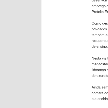
emprego e
Prefeita 
Como gesto
povoados a
também as
recuperou
de ensino,
Nesta visi
manifesta
liderança
de exercíc
Ainda sem
contará c
e atendid