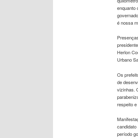
quilômetro
enquanto o
governador
é nossa ma
Presenças
presidente
Herlon Co
Urbano San
Os prefeit
de desenv
vizinhas.
parabenizo
respeito e
Manifestaç
candidato 
período go