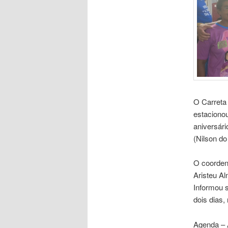
O Carreta 
estaciono
aniversári
(Nilson d
O coorden
Aristeu Al
Informou 
dois dias,
Agenda – A