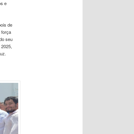
os e
pois de
 força
 do seu
 2025,
uz.