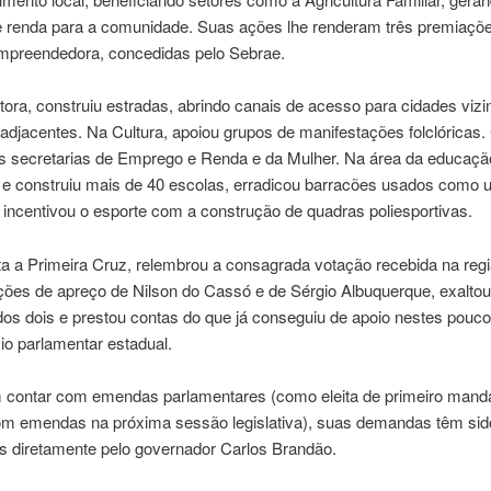
 renda para a comunidade. Suas ações lhe renderam três premiaçõ
Empreendedora, concedidas pelo Sebrae.
ra, construiu estradas, abrindo canais de acesso para cidades vizi
djacentes. Na Cultura, apoiou grupos de manifestações folclóricas.
 secretarias de Emprego e Renda e da Mulher. Na área da educaçã
 e construiu mais de 40 escolas, erradicou barracões usados como 
 incentivou o esporte com a construção de quadras poliesportivas.
ta a Primeira Cruz, relembrou a consagrada votação recebida na regi
ções de apreço de Nilson do Cassó e de Sérgio Albuquerque, exaltou
 dos dois e prestou contas do que já conseguiu de apoio nestes pou
io parlamentar estadual.
 contar com emendas parlamentares (como eleita de primeiro manda
om emendas na próxima sessão legislativa), suas demandas têm sid
as diretamente pelo governador Carlos Brandão.