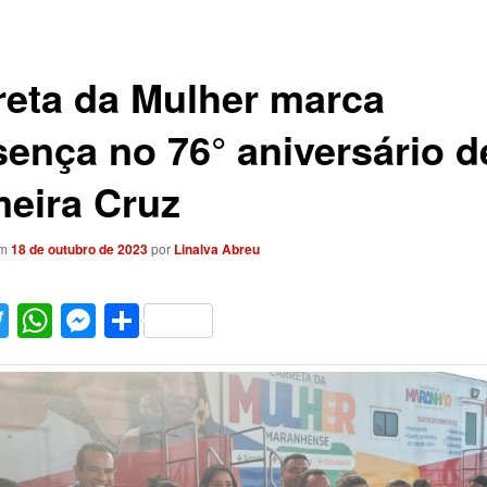
reta da Mulher marca
sença no 76° aniversário d
meira Cruz
em
18 de outubro de 2023
por
Linalva Abreu
acebook
Twitter
WhatsApp
Messenger
Share