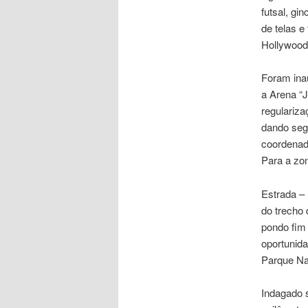
futsal, gi
de telas e
Hollywood
Foram ina
a Arena “
regulariza
dando segu
coordenad
Para a zo
Estrada – 
do trecho 
pondo fim 
oportunida
Parque Nac
Indagado 