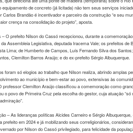
s, que direciona até uma ponte de madeira (temporária) sobre o Rio 
 equipamento de concreto (já licitada) não tem seus serviços iniciad
 Carlos Brandão é incentivador e parceiro da construção “e seu mun
ior crença na consolidação do projeto”, aposta.
 – O prefeito Nilson do Cassó recepcionou, durante a comemoração
 da Assembleia Legislativa, deputada Iracema Vale; os prefeitos de 
sta Lima; de Humberto de Campos, Luís Fernando Silva dos Santos;
tos, Clemilton Barros Araújo; e do ex-prefeito Sérgio Albuquerque.
os foram só elogios ao trabalho que Nilson realiza, abrindo amplas p
olvimento ao município e bem-estar ao povo, extensivas às comuni
 O professor Clemilton Araújo classificou a comemoração como grand
u o povo de Primeira Cruz pela escolha do gestor, cuja atuação “só
 admiração”.
ão – As lideranças políticas Alcides Carneiro e Sérgio Albuquerque, 
a prefeito em 2024 e já mobilizando seus correligionários, considera
vernado por Nilson do Cassó privilegiado, para felicidade da populaç