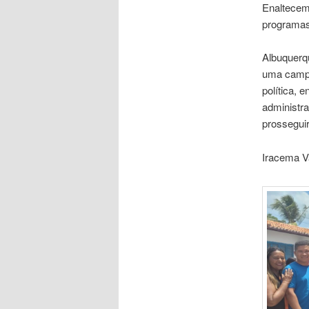
Enaltecem 
programas
Albuquerqu
uma campa
política, 
administra
prossegui
Iracema Va