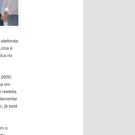
eleitorais
Lima é
tica no
 2000,
ita em
reeleita.
rlamentar
, já está
am o
ndo