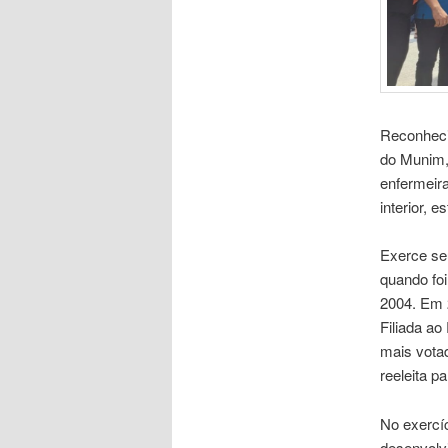
Reconhecid
do Munim,
enfermeira
interior, e
Exerce seu
quando foi
2004. Em 2
Filiada a
mais votad
reeleita p
No exercí
desenvolvi