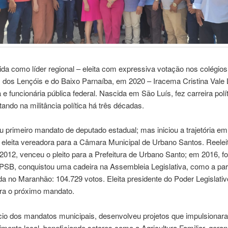
a como líder regional – eleita com expressiva votação nos colégios 
 dos Lençóis e do Baixo Parnaíba, em 2020 – Iracema Cristina Vale 
 e funcionária pública federal. Nascida em São Luís, fez carreira polí
stando na militância política há três décadas.
 primeiro mandato de deputado estadual; mas iniciou a trajetória em
 eleita vereadora para a Câmara Municipal de Urbano Santos. Reele
012, venceu o pleito para a Prefeitura de Urbano Santo; em 2016, foi 
o PSB, conquistou uma cadeira na Assembleia Legislativa, como a pa
a no Maranhão: 104.729 votos. Eleita presidente do Poder Legislativo
ara o próximo mandato.
cio dos mandatos municipais, desenvolveu projetos que impulsionar
mento local, beneficiando setores como a Agricultura Familiar, gera