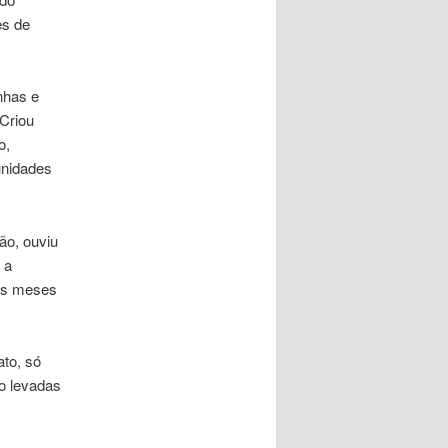
es de
nhas e
 Criou
o,
unidades
ão, ouviu
 a
cos meses
to, só
o levadas