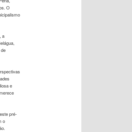
Periá,
os. O
icipalismo
, a
Belágua,
 de
erspectivas
dades
iosa e
 merece
este pré-
m o
ão.