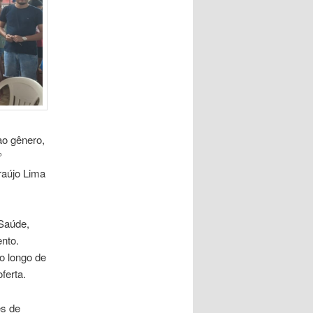
ao gênero,
°
raújo Lima
Saúde,
ento.
o longo de
ferta.
es de