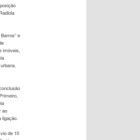
xposição
 Radiola
 Barros” e
de
e imóveis,
la
 urbana.
 conclusão
Primeiro,
la
r ao
 ligação.
vio de 10