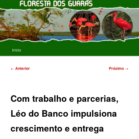
Pular
para
Pesqu
o
conteúdo
FLORESTA DOS GUARAS
principal
Menu
Início
principal
Navegação
←
Anterior
Próximo
→
de
posts
Com trabalho e parcerias,
Léo do Banco impulsiona
crescimento e entrega