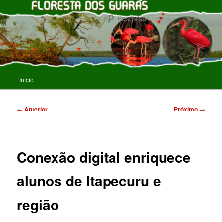
Pular
para
Pesqu
o
conteúdo
FLORESTA DOS GUARAS
principal
Menu
Início
principal
Navegação
←
Anterior
Próximo
→
de
posts
Conexão digital enriquece
alunos de Itapecuru e
região