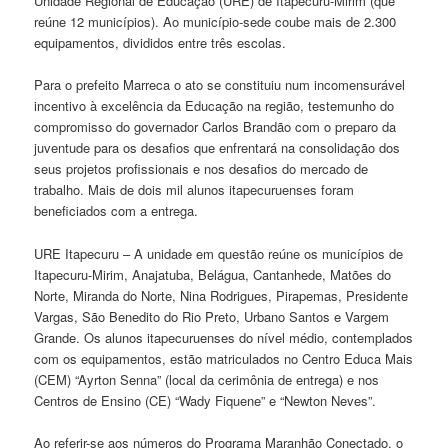
Unidade Regional de Educação (URE) de Itapecuru-Mirim (que
reúne 12 municípios). Ao município-sede coube mais de 2.300
equipamentos, divididos entre três escolas.
Para o prefeito Marreca o ato se constituiu num incomensurável
incentivo à excelência da Educação na região, testemunho do
compromisso do governador Carlos Brandão com o preparo da
juventude para os desafios que enfrentará na consolidação dos
seus projetos profissionais e nos desafios do mercado de
trabalho. Mais de dois mil alunos itapecuruenses foram
beneficiados com a entrega.
URE Itapecuru – A unidade em questão reúne os municípios de
Itapecuru-Mirim, Anajatuba, Belágua, Cantanhede, Matões do
Norte, Miranda do Norte, Nina Rodrigues, Pirapemas, Presidente
Vargas, São Benedito do Rio Preto, Urbano Santos e Vargem
Grande. Os alunos itapecuruenses do nível médio, contemplados
com os equipamentos, estão matriculados no Centro Educa Mais
(CEM) “Ayrton Senna” (local da cerimônia de entrega) e nos
Centros de Ensino (CE) “Wady Fiquene” e “Newton Neves”.
Ao referir-se aos números do Programa Maranhão Conectado, o