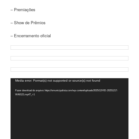
– Premiações
– Show de Prêmios
– Encerramento oficial
Tocador
Media error: Format(s) not supported or source(s) not found
de
Fazer download do arquivo: https://omunicipalista.com/wp-content/uploads/2025/12/VID-20251217-
vídeo
WA0121.mp4?_=1