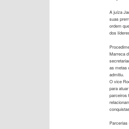
A juíza J
suas prerr
ordem que 
dos lídere
Procedime
Marreca d
secretaria
as metas c
admitiu.
O vice Rod
para atua
parceiros 
relacionam
conquistas
Parcerias 