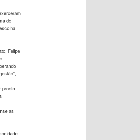
 exerceram
ima de
 escolha
to, Felipe
o
operando
gestão”,
r pronto
s
ense as
 mocidade