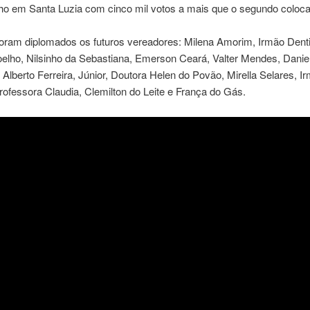
nho em Santa Luzia com cinco mil votos a mais que o segundo coloc
ram diplomados os futuros vereadores: Milena Amorim, Irmão Denti
elho, Nilsinho da Sebastiana, Emerson Ceará, Valter Mendes, Danie
Alberto Ferreira, Júnior, Doutora Helen do Povão, Mirella Selares, I
rofessora Claudia, Clemilton do Leite e França do Gás.