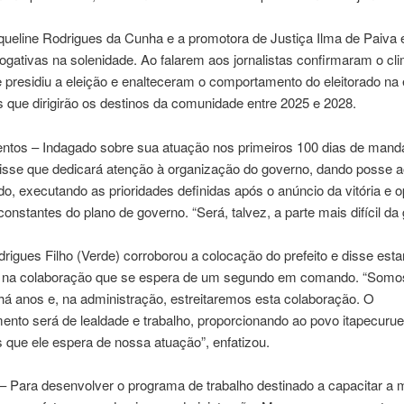
aqueline Rodrigues da Cunha e a promotora de Justiça Ilma de Paiva
ogativas na solenidade. Ao falarem aos jornalistas confirmaram o cl
presidiu a eleição e enalteceram o comportamento do eleitorado na
s que dirigirão os destinos da comunidade entre 2025 e 2028.
ntos – Indagado sobre sua atuação nos primeiros 100 dias de manda
isse que dedicará atenção à organização do governo, dando posse a
do, executando as prioridades definidas após o anúncio da vitória e 
onstantes do plano de governo. “Será, talvez, a parte mais difícil da 
rigues Filho (Verde) corroborou a colocação do prefeito e disse esta
r na colaboração que se espera de um segundo em comando. “Somo
há anos e, na administração, estreitaremos esta colaboração. O
ento será de lealdade e trabalho, proporcionando ao povo itapecuru
 que ele espera de nossa atuação”, enfatizou.
– Para desenvolver o programa de trabalho destinado a capacitar a