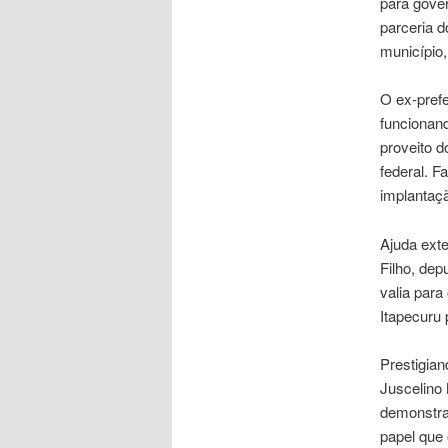
para gove
parceria d
município,
O ex-prefe
funcionand
proveito d
federal. F
implantaç
Ajuda exte
Filho, dep
valia para
Itapecuru 
Prestigian
Juscelino 
demonstra
papel que 