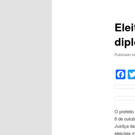
de
posts
Ele
dip
Publicado 
F
O prefeito
6 de outu
Justiça da
eleições m