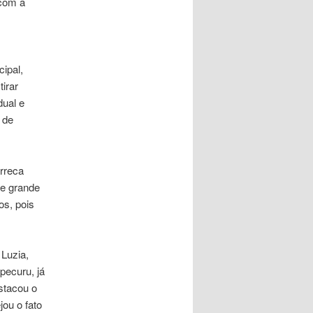
 com a
ipal,
irar
dual e
 de
arreca
de grande
os, pois
 Luzia,
pecuru, já
stacou o
jou o fato