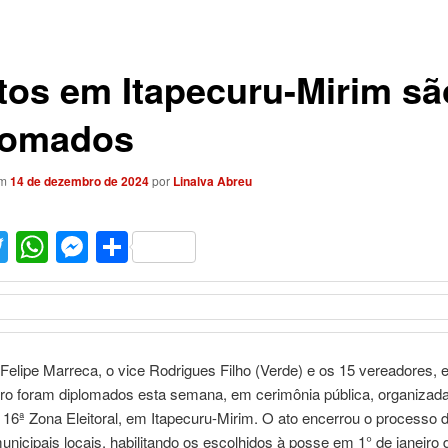
itos em Itapecuru-Mirim sã
lomados
em
14 de dezembro de 2024
por
Linalva Abreu
acebook
Twitter
WhatsApp
Messenger
Share
 Felipe Marreca, o vice Rodrigues Filho (Verde) e os 15 vereadores, 
bro foram diplomados esta semana, em cerimônia pública, organizada
 16ª Zona Eleitoral, em Itapecuru-Mirim. O ato encerrou o processo 
unicipais locais, habilitando os escolhidos à posse em 1° de janeiro 