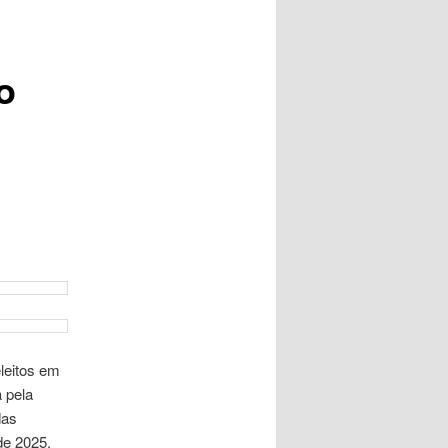
o
eleitos em
 pela
das
de 2025.