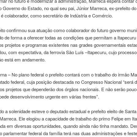
rnar no futuro e modernizar a administração, Marreca espera contar
o Governo do Estado, no qual seu pai, Júnior Marreca, ex-prefeito do
 é colaborador, como secretário de Indústria e Comércio.
ito confirmou sua atuação como colaborador do futuro governo munic
o de forma a oferecer todas as condições que permitam a Itapecuru t
os projetos e programas existentes nas grades governamentais esta
alou, com expectativa, da ferrovia São Luís –Itapecuru, cujo processo
ão está em andamento.
rna – No plano federal o prefeito contará com o trabalho do irmão M
utado federal, cuja posição destacada no Congresso Nacional “será 
 os projetos que dependerão dos órgãos nacionais. E não serão pouc
pede desenvolvimento urgente em várias frentes”.
do a solenidade esteve o deputado estadual e prefeito eleito de Santa
Marreca. Ele elogiou a capacidade de trabalho do primo Felipe em Ita
da em diversas oportunidades, quando ainda não tinha mandato. De
o parlamentar federal da família terá nas duas administrações e feste