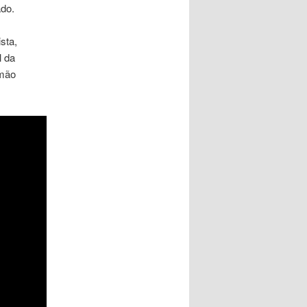
ado.
sta,
l da
rmão