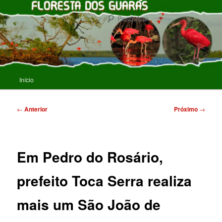
Pular
para
Pesqu
o
conteúdo
FLORESTA DOS GUARAS
principal
Menu
Início
principal
Navegação
←
Anterior
Próximo
→
de
posts
Em Pedro do Rosário,
prefeito Toca Serra realiza
mais um São João de