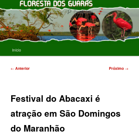
Pular
para
Pesqu
o
conteúdo
FLORESTA DOS GUARAS
principal
Menu
Início
principal
Navegação
←
Anterior
Próximo
→
de
posts
Festival do Abacaxi é
atração em São Domingos
do Maranhão