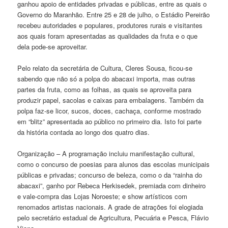
ganhou apoio de entidades privadas e públicas, entre as quais o
Governo do Maranhão. Entre 25 e 28 de julho, o Estádio Pereirão
recebeu autoridades e populares, produtores rurais e visitantes
aos quais foram apresentadas as qualidades da fruta e o que
dela pode-se aproveitar.
Pelo relato da secretária de Cultura, Cleres Sousa, ficou-se
sabendo que não só a polpa do abacaxi importa, mas outras
partes da fruta, como as folhas, as quais se aproveita para
produzir papel, sacolas e caixas para embalagens. Também da
polpa faz-se licor, sucos, doces, cachaça, conforme mostrado
em “blitz” apresentada ao público no primeiro dia. Isto foi parte
da história contada ao longo dos quatro dias.
Organização – A programação incluiu manifestação cultural,
como o concurso de poesias para alunos das escolas municipais
públicas e privadas; concurso de beleza, como o da “rainha do
abacaxi”, ganho por Rebeca Herkisedek, premiada com dinheiro
e vale-compra das Lojas Noroeste; e show artísticos com
renomados artistas nacionais. A grade de atrações foi elogiada
pelo secretário estadual de Agricultura, Pecuária e Pesca, Flávio