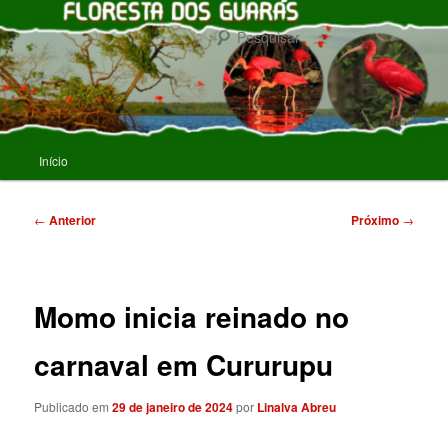
Pular
para
Pesqu
o
conteúdo
FLORESTA DOS GUARAS
principal
Menu
Início
principal
Navegação
←
Anterior
Próximo
→
de
posts
Momo inicia reinado no
carnaval em Cururupu
Publicado em
29 de janeiro de 2024
por
Linalva Abreu