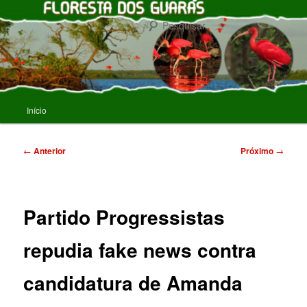
Pular
para
Pesqu
o
conteúdo
FLORESTA DOS GUARAS
principal
Menu
Início
principal
Navegação
←
Anterior
Próximo
→
de
posts
Partido Progressistas
repudia fake news contra
candidatura de Amanda