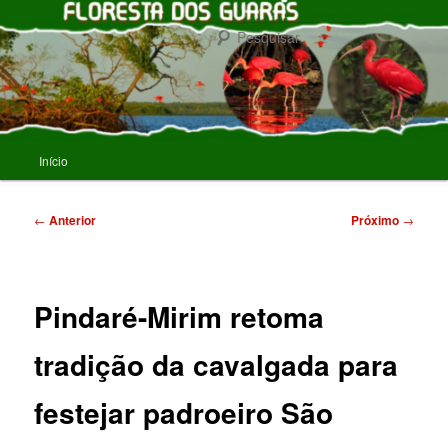
Pular
para
Pesqu
o
conteúdo
FLORESTA DOS GUARAS
principal
Menu
Início
principal
Navegação
←
Anterior
Próximo
→
de
posts
Pindaré-Mirim retoma
tradição da cavalgada para
festejar padroeiro São