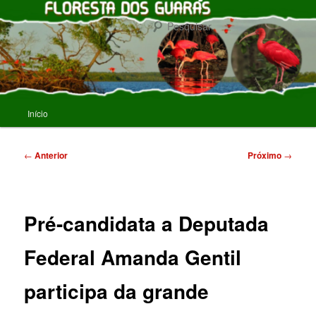
Pular
para
Pesqu
o
conteúdo
FLORESTA DOS GUARAS
principal
Menu
Início
principal
Navegação
←
Anterior
Próximo
→
de
posts
Pré-candidata a Deputada
Federal Amanda Gentil
participa da grande