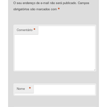
O seu endereço de e-mail não será publicado.
Campos
*
obrigatórios são marcados com
*
Comentário
*
Nome