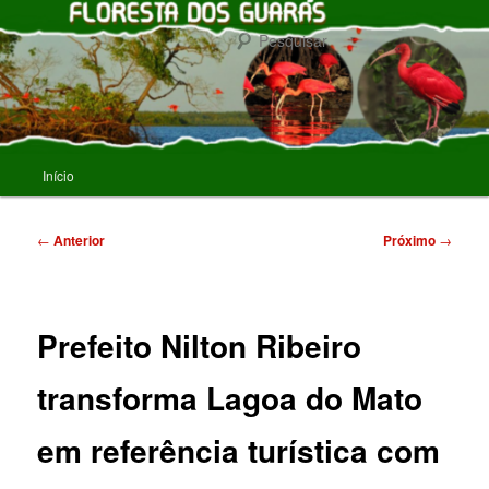
Pular
para
Pesqu
o
conteúdo
FLORESTA DOS GUARAS
principal
Menu
Início
principal
Navegação
←
Anterior
Próximo
→
de
posts
Prefeito Nilton Ribeiro
transforma Lagoa do Mato
em referência turística com