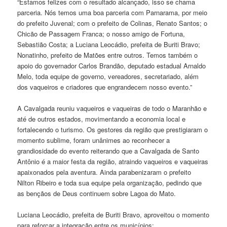
“Estamos felizes com o resultado alcançado, isso se chama
parceria. Nós temos uma boa parceria com Parnarama, por meio
do prefeito Juvenal; com o prefeito de Colinas, Renato Santos; o
Chicão de Passagem Franca; o nosso amigo de Fortuna,
Sebastião Costa; a Luciana Leocádio, prefeita de Buriti Bravo;
Nonatinho, prefeito de Matões entre outros. Temos também o
apoio do governador Carlos Brandão, deputado estadual Arnaldo
Melo, toda equipe de governo, vereadores, secretariado, além
dos vaqueiros e criadores que engrandecem nosso evento.”
A Cavalgada reuniu vaqueiros e vaqueiras de todo o Maranhão e
até de outros estados, movimentando a economia local e
fortalecendo o turismo. Os gestores da região que prestigiaram o
momento sublime, foram unânimes ao reconhecer a
grandiosidade do evento reiterando que a Cavalgada de Santo
Antônio é a maior festa da região, atraindo vaqueiros e vaqueiras
apaixonados pela aventura. Ainda parabenizaram o prefeito
Nilton Ribeiro e toda sua equipe pela organização, pedindo que
as bençãos de Deus continuem sobre Lagoa do Mato.
Luciana Leocádio, prefeita de Buriti Bravo, aproveitou o momento
para reforçar a integração entre os municípios: