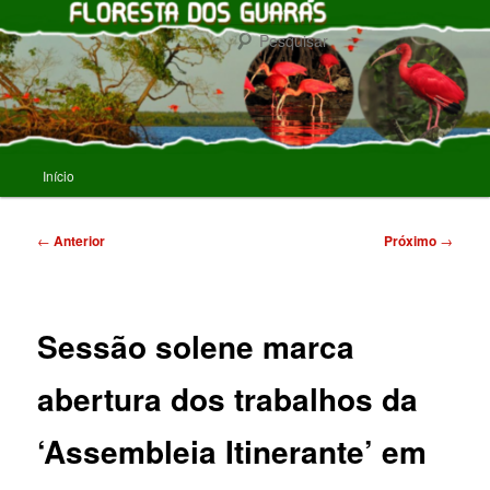
Pular
para
Pesqu
o
conteúdo
FLORESTA DOS GUARAS
principal
Menu
Início
principal
Navegação
←
Anterior
Próximo
→
de
posts
Sessão solene marca
abertura dos trabalhos da
‘Assembleia Itinerante’ em