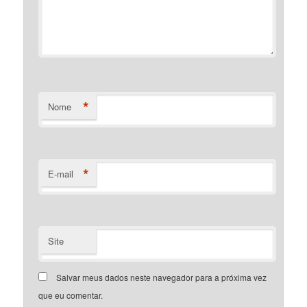
*
Nome
*
E-mail
Site
Salvar meus dados neste navegador para a próxima vez
que eu comentar.