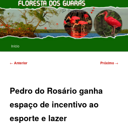
Pular
para
Pesqu
o
conteúdo
FLORESTA DOS GUARAS
principal
Menu
Início
principal
Navegação
←
Anterior
Próximo
→
de
posts
Pedro do Rosário ganha
espaço de incentivo ao
esporte e lazer