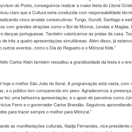
eyvison do Posto, conseguimos realizar a maior festa do Litoral Ocide
xou claro que a Cultura seria conduzida com responsabilidade técni
alizando cinco arraiais consecutivos: Tungo, Gurutil, Santiago e sed
 com grandes atrações como o Boi de Morros, Lendas e Magias, 
e danças portuguesas. Também valorizamos as pratas da casa. To
 de três a quatro apresentações simultâneas. Além disso, já estam
 outros eventos, como o Dia do Regueiro e o Mirinzal Kids.”
feito Carlos Klein também ressaltou a grandiosidade da festa e o en
 é hoje o melhor São João do litoral. A programação está vasta, com 
ras, e o público tem comparecido em peso. Agradecemos a presença
ue fez uma belíssima apresentação, e o apoio de parceiros como Jún
inícius Ferro e o governador Carlos Brandão. Seguimos aproveitand
des para trazer sempre o melhor para Mirinzal.”
ndo as manifestações culturais, Nadja Fernandes, vice-presidente 