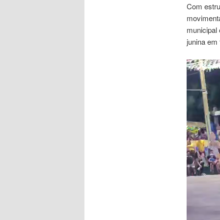
Com estrut
movimenta
municipal 
junina em 
Tocador
de
vídeo