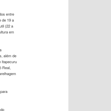
dos entre
e de 19 a
til (22 a
ultura em
s
os, além de
 Itapecuru
ó Real,
parelhagem
 para
 do