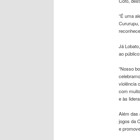
Cofo, dest
“É uma ale
Cururupu,
reconhecem
Já Lobato,
ao público
“Nosso boi
celebramo
violência
com muito
e às lider
Além das a
jogos da 
e promoven