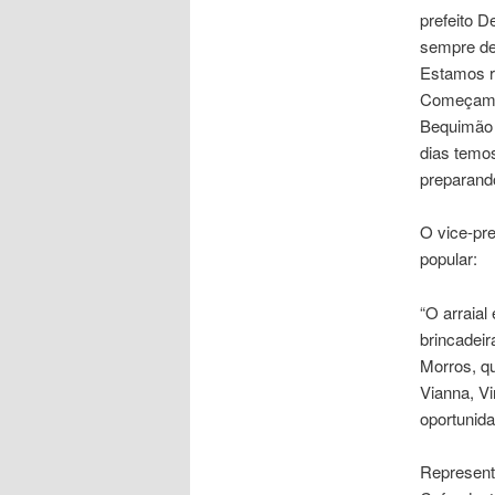
prefeito D
sempre dei
Estamos re
Começamos
Bequimão 
dias temos
preparando
O vice-pre
popular:
“O arraial
brincadei
Morros, q
Vianna, V
oportunida
Representa