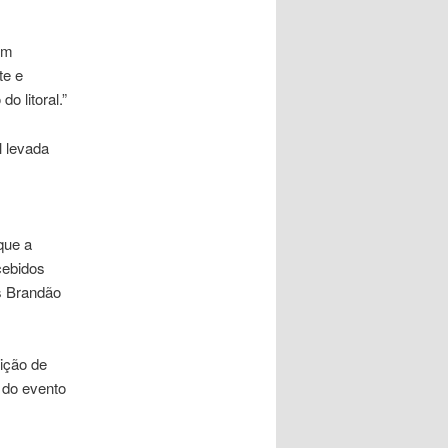
em
te e
 litoral.”
l levada
que a
cebidos
s Brandão
ição de
 do evento