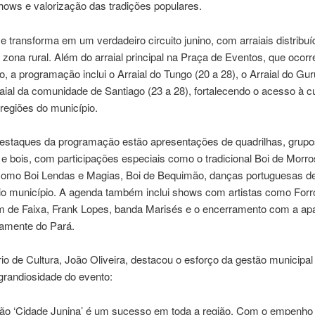
hows e valorização das tradições populares.
e transforma em um verdadeiro circuito junino, com arraiais distribuí
 zona rural. Além do arraial principal na Praça de Eventos, que ocorr
o, a programação inclui o Arraial do Tungo (20 a 28), o Arraial do Guru
raial da comunidade de Santiago (23 a 28), fortalecendo o acesso à c
 regiões do município.
destaques da programação estão apresentações de quadrilhas, grupo
s e bois, com participações especiais como o tradicional Boi de Morr
como Boi Lendas e Magias, Boi de Bequimão, danças portuguesas de
rio município. A agenda também inclui shows com artistas como Forr
 de Faixa, Frank Lopes, banda Marisés e o encerramento com a a
tamente do Pará.
io de Cultura, João Oliveira, destacou o esforço da gestão municipal
 grandiosidade do evento:
ão ‘Cidade Junina’ é um sucesso em toda a região. Com o empenho