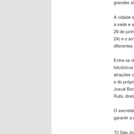
grandes s
A cidade s
a sede e a
29 de junh
24) e o ar
diferentes
Entre os 
folclórico
atrações 
e do próp
Josué Bom
Rubi, dire
O secretár
garantir a
“O São Jo