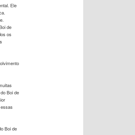
ntal. Ele
ca.
e.
Boi de
dos os
os
volvimento
muitas
 do Boi de
ior
o essas
do Boi de