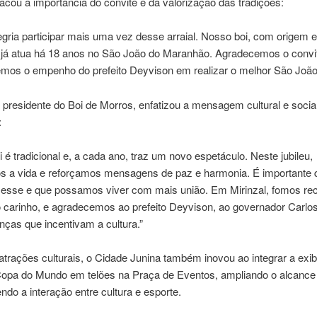
acou a importância do convite e da valorização das tradições:
gria participar mais uma vez desse arraial. Nosso boi, com origem 
 já atua há 18 anos no São João do Maranhão. Agradecemos o convi
os o empenho do prefeito Deyvison em realizar o melhor São João do
 presidente do Boi de Morros, enfatizou a mensagem cultural e socia
:
 é tradicional e, a cada ano, traz um novo espetáculo. Neste jubileu,
s a vida e reforçamos mensagens de paz e harmonia. É importante 
 cesse e que possamos viver com mais união. Em Mirinzal, fomos re
 carinho, e agradecemos ao prefeito Deyvison, ao governador Carlo
anças que incentivam a cultura.”
trações culturais, o Cidade Junina também inovou ao integrar a exib
Copa do Mundo em telões na Praça de Eventos, ampliando o alcance
do a interação entre cultura e esporte.