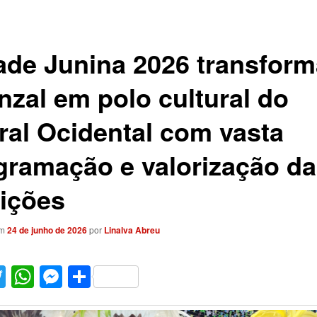
ade Junina 2026 transform
nzal em polo cultural do
oral Ocidental com vasta
gramação e valorização d
dições
em
24 de junho de 2026
por
Linalva Abreu
acebook
Twitter
WhatsApp
Messenger
Share