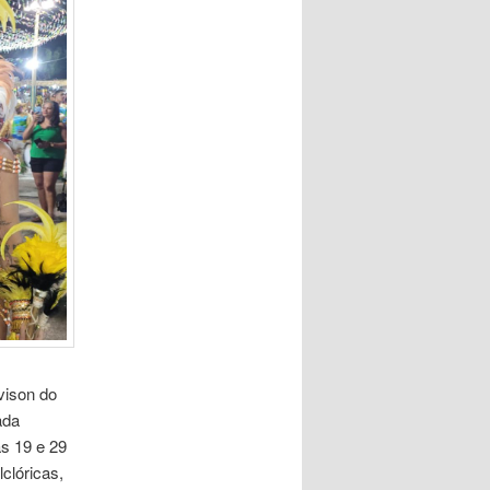
vison do
ada
as 19 e 29
clóricas,