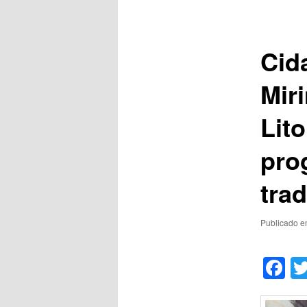
de
posts
Cid
Miri
Lit
pro
tra
Publicado 
F