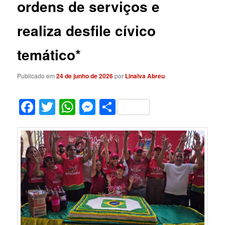
ordens de serviços e
realiza desfile cívico
temático*
Publicado em
24 de junho de 2026
por
Linalva Abreu
Facebook
Twitter
WhatsApp
Messenger
Share