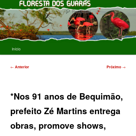
Pular
para
Pesqu
o
conteúdo
FLORESTA DOS GUARAS
principal
Menu
Início
principal
Navegação
←
Anterior
Próximo
→
de
posts
*Nos 91 anos de Bequimão,
prefeito Zé Martins entrega
obras, promove shows,