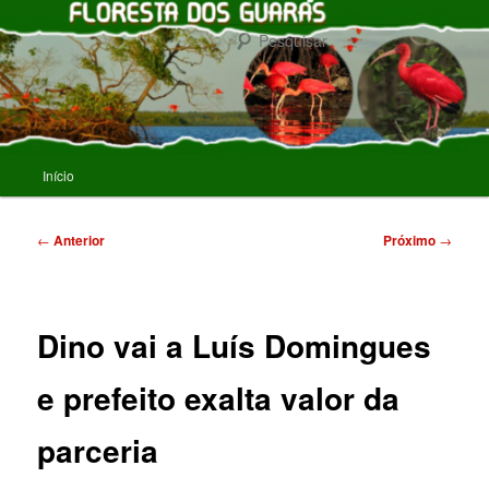
Pular
para
Pesqu
o
conteúdo
FLORESTA DOS GUARAS
principal
Menu
Início
principal
Navegação
←
Anterior
Próximo
→
de
posts
Dino vai a Luís Domingues
e prefeito exalta valor da
parceria