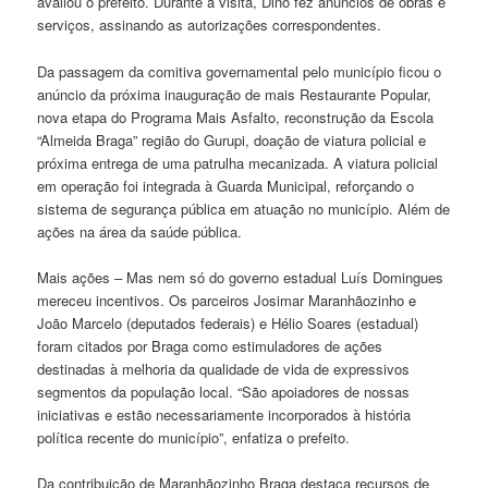
avaliou o prefeito. Durante a visita, Dino fez anúncios de obras e
serviços, assinando as autorizações correspondentes.
Da passagem da comitiva governamental pelo município ficou o
anúncio da próxima inauguração de mais Restaurante Popular,
nova etapa do Programa Mais Asfalto, reconstrução da Escola
“Almeida Braga” região do Gurupi, doação de viatura policial e
próxima entrega de uma patrulha mecanizada. A viatura policial
em operação foi integrada à Guarda Municipal, reforçando o
sistema de segurança pública em atuação no município. Além de
ações na área da saúde pública.
Mais ações – Mas nem só do governo estadual Luís Domingues
mereceu incentivos. Os parceiros Josimar Maranhãozinho e
João Marcelo (deputados federais) e Hélio Soares (estadual)
foram citados por Braga como estimuladores de ações
destinadas à melhoria da qualidade de vida de expressivos
segmentos da população local. “São apoiadores de nossas
iniciativas e estão necessariamente incorporados à história
política recente do município”, enfatiza o prefeito.
Da contribuição de Maranhãozinho Braga destaca recursos de