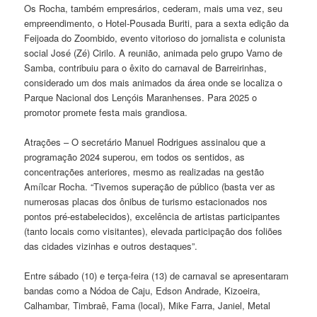
Os Rocha, também empresários, cederam, mais uma vez, seu
empreendimento, o Hotel-Pousada Buriti, para a sexta edição da
Feijoada do Zoombido, evento vitorioso do jornalista e colunista
social José (Zé) Cirilo. A reunião, animada pelo grupo Vamo de
Samba, contribuiu para o êxito do carnaval de Barreirinhas,
considerado um dos mais animados da área onde se localiza o
Parque Nacional dos Lençóis Maranhenses. Para 2025 o
promotor promete festa mais grandiosa.
Atrações – O secretário Manuel Rodrigues assinalou que a
programação 2024 superou, em todos os sentidos, as
concentrações anteriores, mesmo as realizadas na gestão
Amílcar Rocha. “Tivemos superação de público (basta ver as
numerosas placas dos ônibus de turismo estacionados nos
pontos pré-estabelecidos), excelência de artistas participantes
(tanto locais como visitantes), elevada participação dos foliões
das cidades vizinhas e outros destaques”.
Entre sábado (10) e terça-feira (13) de carnaval se apresentaram
bandas como a Nódoa de Caju, Edson Andrade, Kizoeira,
Calhambar, Timbraê, Fama (local), Mike Farra, Janiel, Metal