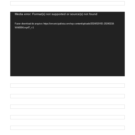
Tocador
Media error: Format(s) not supported or source(s) not found
de
Fazer download do arquivo: https://omunicipalista.com/wp-content/uploads/2024/02/VID-20240218-
vídeo
WA0004.mp4?_=1