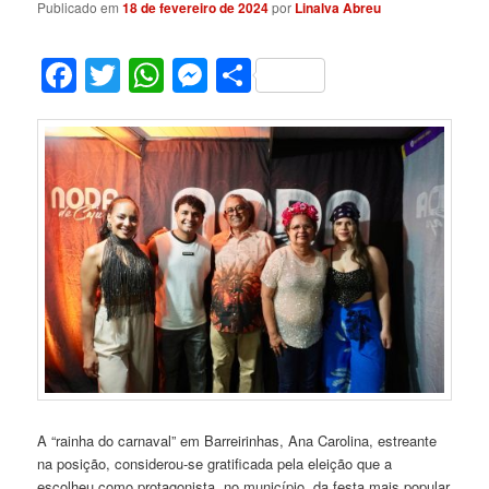
Publicado em
18 de fevereiro de 2024
por
Linalva Abreu
Facebook
Twitter
WhatsApp
Messenger
Share
A “rainha do carnaval” em Barreirinhas, Ana Carolina, estreante
na posição, considerou-se gratificada pela eleição que a
escolheu como protagonista, no município, da festa mais popular