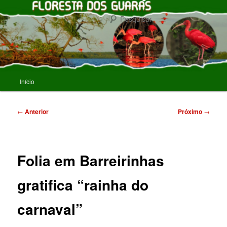
Pular
para
Pesqu
o
conteúdo
FLORESTA DOS GUARAS
principal
Menu
Início
principal
Navegação
←
Anterior
Próximo
→
de
posts
Folia em Barreirinhas
gratifica “rainha do
carnaval”