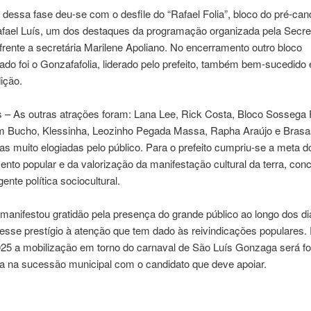
 dessa fase deu-se com o desfile do “Rafael Folia”, bloco do pré-can
afael Luís, um dos destaques da programação organizada pela Secre
 frente a secretária Marilene Apoliano. No encerramento outro bloco
ado foi o Gonzafafolia, liderado pelo prefeito, também bem-sucedido
dição.
 – As outras atrações foram: Lana Lee, Rick Costa, Bloco Sossega F
 Bucho, Klessinha, Leozinho Pegada Massa, Rapha Araújo e Brasa
as muito elogiadas pelo público. Para o prefeito cumpriu-se a meta d
ento popular e da valorização da manifestação cultural da terra, conc
ente política sociocultural.
 manifestou gratidão pela presença do grande público ao longo dos di
 esse prestígio à atenção que tem dado às reivindicações populares. 
25 a mobilização em torno do carnaval de São Luís Gonzaga será fo
ta na sucessão municipal com o candidato que deve apoiar.