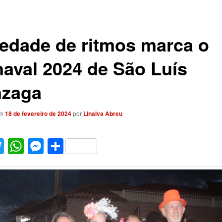
iedade de ritmos marca o
naval 2024 de São Luís
zaga
em
18 de fevereiro de 2024
por
Linalva Abreu
acebook
Twitter
WhatsApp
Messenger
Share