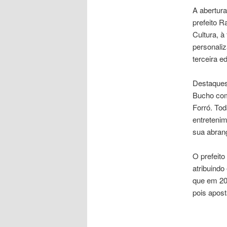
A abertura
prefeito R
Cultura, à
personaliz
terceira e
Destaques
Bucho com
Forró. Tod
entretenim
sua abrang
O prefeito
atribuindo
que em 20
pois apos