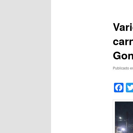
de
posts
Var
car
Gon
Publicado 
F