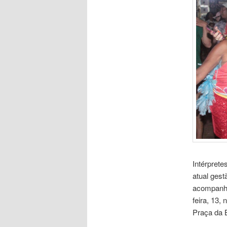
Intérprete
atual gest
acompanho
feira, 13,
Praça da 