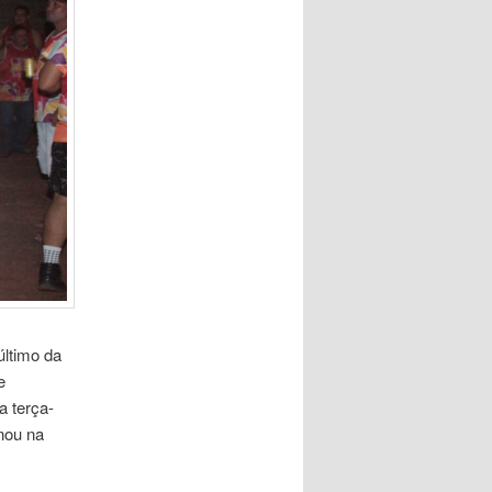
último da
e
a terça-
onou na