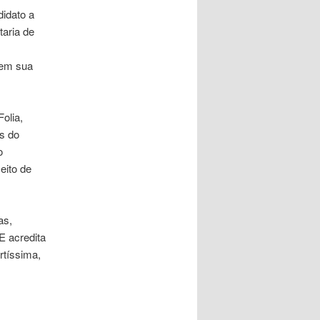
didato a
taria de
 em sua
olia,
s do
o
eito de
as,
E acredita
rtíssima,