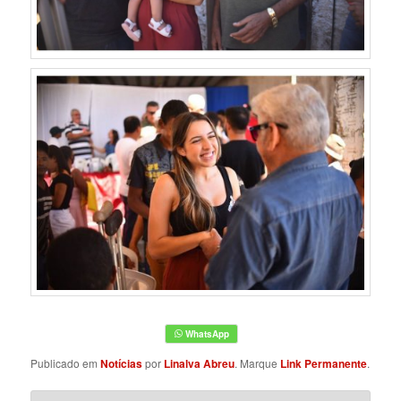
Publicado em
Notícias
por
Linalva Abreu
. Marque
Link Permanente
.