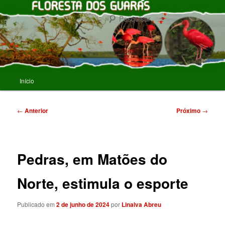
Pular
para
Pesqu
o
conteúdo
FLORESTA DOS GUARAS
principal
Menu
Início
principal
Navegação
←
Anterior
Próximo
→
de
posts
Pedras, em Matões do
Norte, estimula o esporte
Publicado em
2 de junho de 2024
por
Linalva Abreu