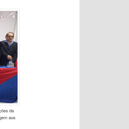
ções da
agem aos