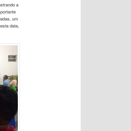
ostrando a
mportante
dadas, um
esta data,