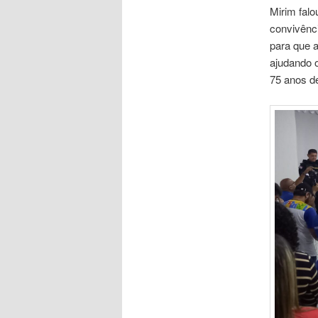
Mirim fal
convivênci
para que 
ajudando o
75 anos de