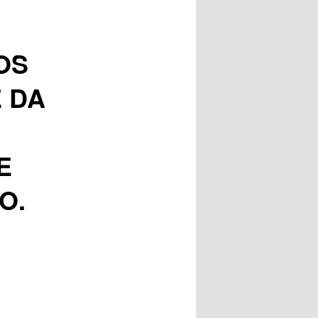
OS
 DA
E
O.