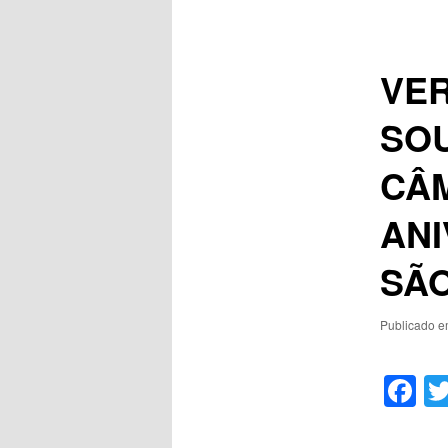
de
posts
VE
SOU
CÂM
ANI
SÃO
Publicado 
F