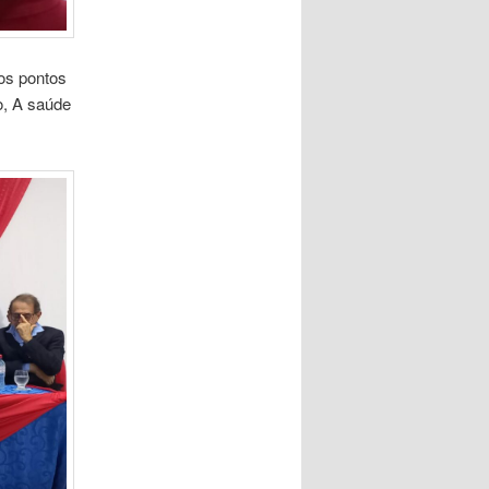
os pontos
o, A saúde