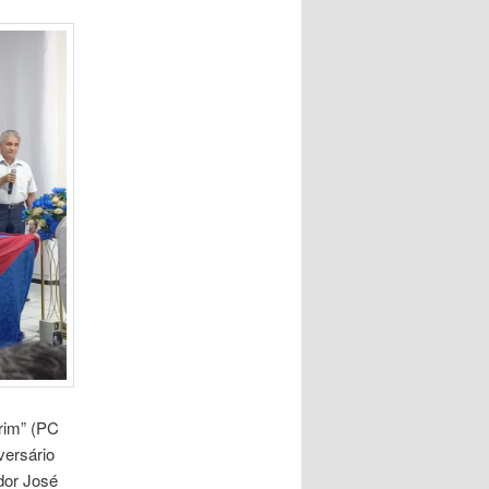
rim” (PC
versário
dor José