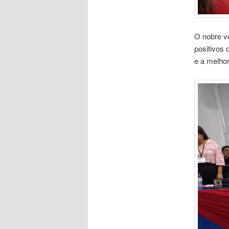
O nobre v
positivos
e a melho