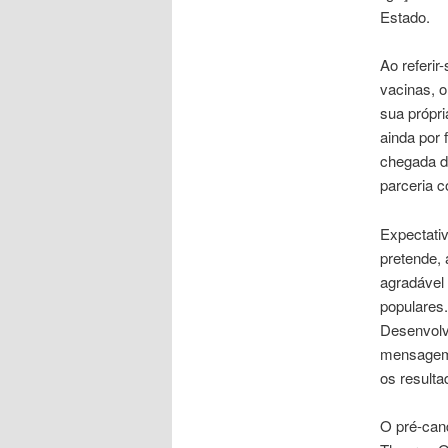
Estado.
Ao referir
vacinas, 
sua própri
ainda por 
chegada d
parceria 
Expectati
pretende, 
agradável
populares.
Desenvolvi
mensagem 
os resulta
O pré-cand