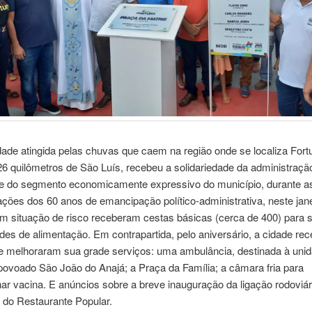
ade atingida pelas chuvas que caem na região onde se localiza Fort
26 quilômetros de São Luís, recebeu a solidariedade da administraçã
 e do segmento economicamente expressivo do município, durante a
ões dos 60 anos de emancipação político-administrativa, neste jane
m situação de risco receberam cestas básicas (cerca de 400) para s
es de alimentação. Em contrapartida, pelo aniversário, a cidade re
 melhoraram sua grade serviços: uma ambulância, destinada à uni
ovoado São João do Anajá; a Praça da Família; a câmara fria para
ar vacina. E anúncios sobre a breve inauguração da ligação rodoviár
 do Restaurante Popular.