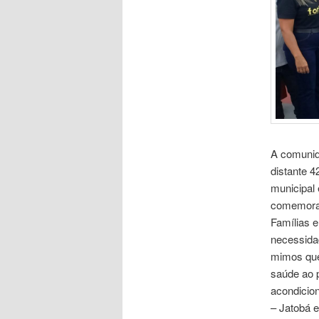
A comunid
distante 4
municipal
comemoraç
Famílias e
necessidad
mimos que
saúde ao p
acondicion
– Jatobá e