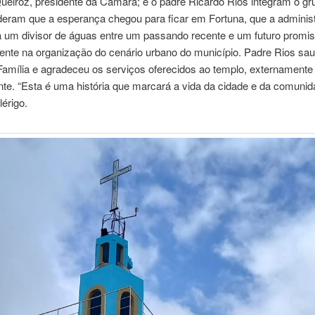
ueiroz, presidente da Câmara; e o padre Ricardo Rios integram o gr
deram que a esperança chegou para ficar em Fortuna, que a adminis
a um divisor de águas entre um passando recente e um futuro promis
mente na organização do cenário urbano do município. Padre Rios sa
Família e agradeceu os serviços oferecidos ao templo, externamente
te. “Esta é uma história que marcará a vida da cidade e da comunid
lérigo.