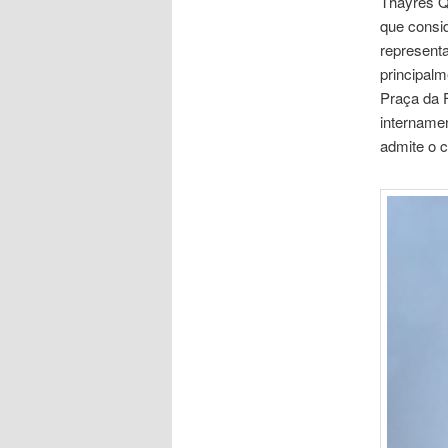
Thayres Q
que consi
represent
principal
Praça da 
internamen
admite o c