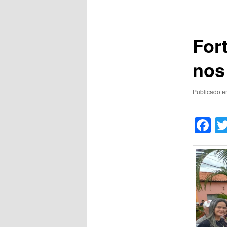
de
posts
For
nos
Publicado 
F