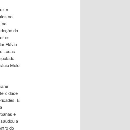
duz a
ntes ao
, na
 adoção do
er os
or Flávio
ro Lucas
deputado
nácio Melo
iane
elicidade
oridades. E
ia
rbanas e
E saudou a
entro do