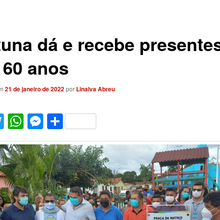
tuna dá e recebe presente
 60 anos
em
21 de janeiro de 2022
por
Linalva Abreu
acebook
Twitter
WhatsApp
Messenger
Share