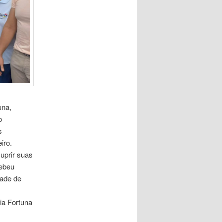
una,
o
s
iro.
uprir suas
cebeu
dade de
ia Fortuna