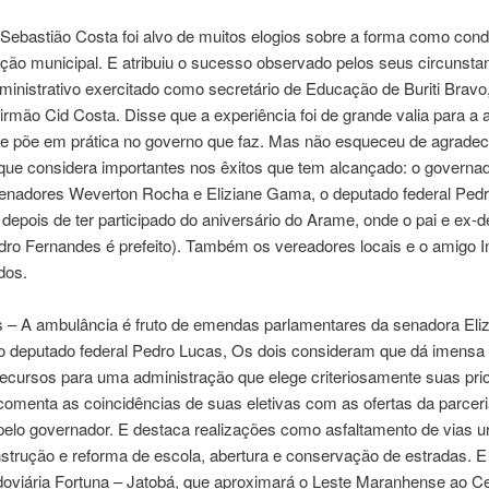
 Sebastião Costa foi alvo de muitos elogios sobre a forma como con
ção municipal. E atribuiu o sucesso observado pelos seus circunsta
ministrativo exercitado como secretário de Educação de Buriti Bravo
irmão Cid Costa. Disse que a experiência foi de grande valia para a
e põe em prática no governo que faz. Mas não esqueceu de agradec
que considera importantes nos êxitos que tem alcançado: o governad
senadores Weverton Rocha e Eliziane Gama, o deputado federal Ped
 depois de ter participado do aniversário do Arame, onde o pai e ex-
dro Fernandes é prefeito). Também os vereadores locais e o amigo I
dos.
 – A ambulância é fruto de emendas parlamentares da senadora Eliz
 deputado federal Pedro Lucas, Os dois consideram que dá imensa f
 recursos para uma administração que elege criteriosamente suas pri
 comenta as coincidências de suas eletivas com as ofertas da parcer
pelo governador. E destaca realizações como asfaltamento de vias u
nstrução e reforma de escola, abertura e conservação de estradas. 
doviária Fortuna – Jatobá, que aproximará o Leste Maranhense ao C