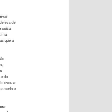
ervar
defesa de
a coisa
óxima
as que a
ião
a,
os
 e do
io levou a
parceria e
dora