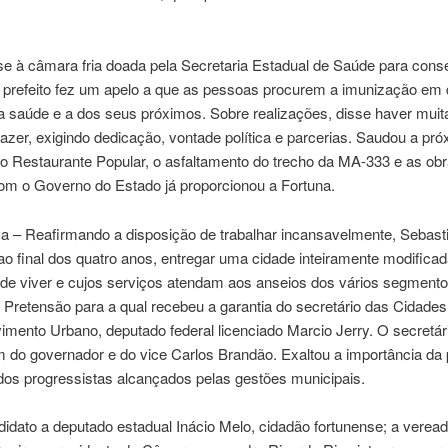
-se à câmara fria doada pela Secretaria Estadual de Saúde para cons
o prefeito fez um apelo a que as pessoas procurem a imunização em 
a saúde e a dos seus próximos. Sobre realizações, disse haver muit
fazer, exigindo dedicação, vontade política e parcerias. Saudou a pr
o Restaurante Popular, o asfaltamento do trecho da MA-333 e as obr
com o Governo do Estado já proporcionou a Fortuna.
va – Reafirmando a disposição de trabalhar incansavelmente, Sebast
ao final dos quatro anos, entregar uma cidade inteiramente modificad
 de viver e cujos serviços atendam aos anseios dos vários segment
 Pretensão para a qual recebeu a garantia do secretário das Cidades
mento Urbano, deputado federal licenciado Marcio Jerry. O secretár
do governador e do vice Carlos Brandão. Exaltou a importância da 
dos progressistas alcançados pelas gestões municipais.
idato a deputado estadual Inácio Melo, cidadão fortunense; a verea