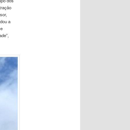
upo dos
tração
sor,
udou a
 e
ade”,