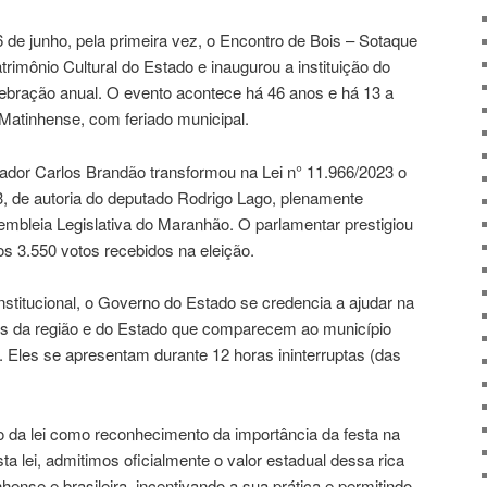
e junho, pela primeira vez, o Encontro de Bois – Sotaque
rimônio Cultural do Estado e inaugurou a instituição do
elebração anual. O evento acontece há 46 anos e há 13 a
 Matinhense, com feriado municipal.
ador Carlos Brandão transformou na Lei n° 11.966/2023 o
23, de autoria do deputado Rodrigo Lago, plenamente
embleia Legislativa do Maranhão. O parlamentar prestigiou
 3.550 votos recebidos na eleição.
stitucional, o Governo do Estado se credencia a ajudar na
pos da região e do Estado que comparecem ao município
 Eles se apresentam durante 12 horas ininterruptas (das
vo da lei como reconhecimento da importância da festa na
 lei, admitimos oficialmente o valor estadual dessa rica
ense e brasileira, incentivando a sua prática e permitindo