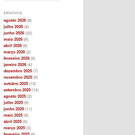
s
q
ARQUIVOS
u
agosto 2026
(8)
i
julho 2026
(4)
s
junho 2026
(23)
a
maio 2026
(6)
r
abril 2026
(8)
março 2026
(2)
fevereiro 2026
(9)
janeiro 2026
(4)
dezembro 2025
(7)
novembro 2025
(6)
outubro 2025
(13)
setembro 2025
(16)
agosto 2025
(2)
julho 2025
(9)
junho 2025
(11)
maio 2025
(8)
abril 2025
(6)
março 2025
(3)
fevereiro 2025
(6)