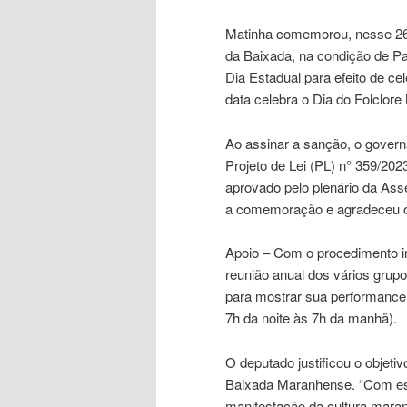
Matinha comemorou, nesse 26 d
da Baixada, na condição de Pat
Dia Estadual para efeito de c
data celebra o Dia do Folclore
Ao assinar a sanção, o govern
Projeto de Lei (PL) n° 359/20
aprovado pelo plenário da Ass
a comemoração e agradeceu os
Apoio – Com o procedimento in
reunião anual dos vários gru
para mostrar sua performance.
7h da noite às 7h da manhã).
O deputado justificou o objeti
Baixada Maranhense. “Com esta
manifestação da cultura maranh