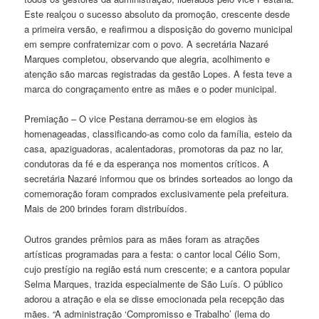
Este realçou o sucesso absoluto da promoção, crescente desde
a primeira versão, e reafirmou a disposição do governo municipal
em sempre confraternizar com o povo. A secretária Nazaré
Marques completou, observando que alegria, acolhimento e
atenção são marcas registradas da gestão Lopes. A festa teve a
marca do congraçamento entre as mães e o poder municipal.
Premiação – O vice Pestana derramou-se em elogios às
homenageadas, classificando-as como colo da família, esteio da
casa, apaziguadoras, acalentadoras, promotoras da paz no lar,
condutoras da fé e da esperança nos momentos críticos. A
secretária Nazaré informou que os brindes sorteados ao longo da
comemoração foram comprados exclusivamente pela prefeitura.
Mais de 200 brindes foram distribuídos.
Outros grandes prêmios para as mães foram as atrações
artísticas programadas para a festa: o cantor local Célio Som,
cujo prestígio na região está num crescente; e a cantora popular
Selma Marques, trazida especialmente de São Luís. O público
adorou a atração e ela se disse emocionada pela recepção das
mães. “A administração ‘Compromisso e Trabalho’ (lema do