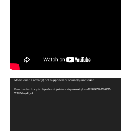
Tocador
Media error: Format(s) not supported or source(s) not found
de
Fazer download do arquivo: https://omunicipalista.com/wp-content/uploads/2024/05/VID-20240513-
vídeo
WA0253.mp4?_=4