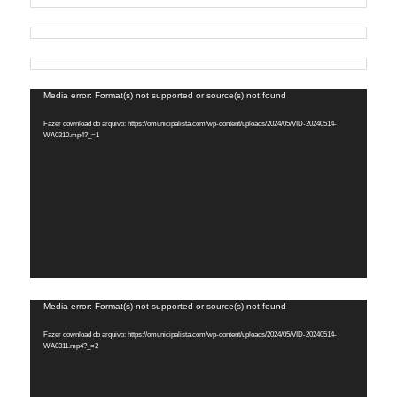
Tocador
Media error: Format(s) not supported or source(s) not found
de
Fazer download do arquivo: https://omunicipalista.com/wp-content/uploads/2024/05/VID-20240514-
vídeo
WA0310.mp4?_=1
Tocador
Media error: Format(s) not supported or source(s) not found
de
Fazer download do arquivo: https://omunicipalista.com/wp-content/uploads/2024/05/VID-20240514-
vídeo
WA0311.mp4?_=2