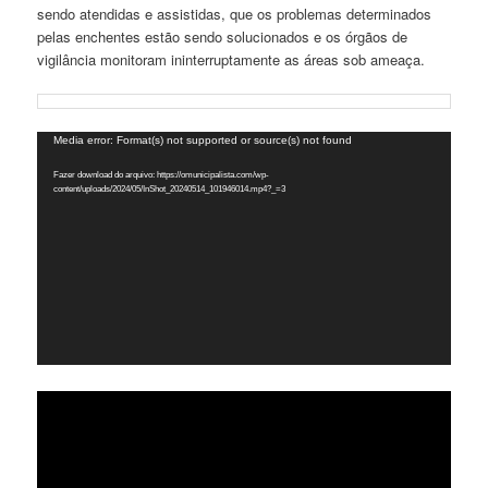
sendo atendidas e assistidas, que os problemas determinados
pelas enchentes estão sendo solucionados e os órgãos de
vigilância monitoram ininterruptamente as áreas sob ameaça.
Tocador
Media error: Format(s) not supported or source(s) not found
de
Fazer download do arquivo: https://omunicipalista.com/wp-
vídeo
content/uploads/2024/05/InShot_20240514_101946014.mp4?_=3