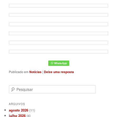
Publicado em
Notícias
|
Deixe uma resposta
P
e
s
q
ARQUIVOS
u
agosto 2026
(11)
i
julho 2026
(4)