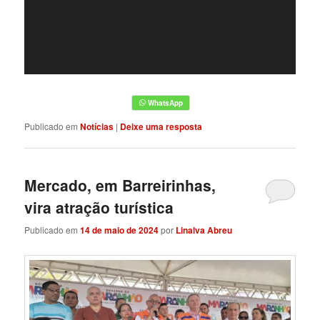
Publicado em
Notícias
|
Deixe uma resposta
Mercado, em Barreirinhas,
vira atração turística
Publicado em
14 de maio de 2024
por
Linalva Abreu