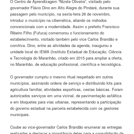
O Centro de Aprendizagem “Nizete Oliveira”, visitado pelo
governador Flávio Dino em Alto Alegre do Pindaré, durante sua
passagem pelo município, na sexta-feira 26 de novembro,
introduz o município na cibernética, aliando os métodos
convencionais com a modernidade. Assim o prefeito Francisco
Ribeiro Filho (Fufuca) comemorou o funcionamento do
estabelecimento, visitado também pelo vice Carlos Brandão e
comitiva. Dino, entre as atividades da agenda, inaugurou a
unidade local do IEMA (Instituto Estadual de Educação, Ciência
e Tecnologia do Maranhão, criado em 2015 para ampliar a oferta,
no Maranhão, de educação profissional, científica e tecnológica.
O governador cumpriu o mesmo ritual respeitado em outros
municípios, assinando ordens de serviço e distribuindo kits para
agricultura familiar, atividades esportivas, cestas básicas. Foram
autorizados serviços em uma vicinal, de pavimentação asfáltica
e em bloquetes para vias urbanas, representando a participação
do governo estadual na parceria estabelecida com os gestores
municipais.
Coube ao vice-governador Carlos Brandão enumerar as entregas
realizadas e destacar a importância delas para a consolidação da